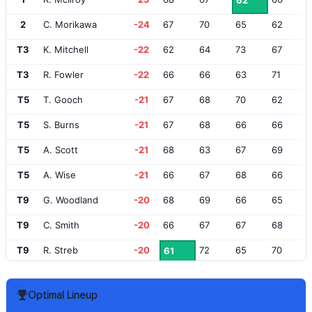
62
2
C. Morikawa
-24
67
70
65
62
T3
K. Mitchell
-22
62
64
73
67
T3
R. Fowler
-22
66
66
63
71
T5
T. Gooch
-21
67
68
70
62
T5
S. Burns
-21
67
68
66
66
T5
A. Scott
-21
68
63
67
69
T5
A. Wise
-21
66
67
68
66
T9
G. Woodland
-20
68
69
66
65
T9
C. Smith
-20
66
67
67
68
T9
R. Streb
-20
72
65
70
61
T9
H. Higgs
-20
64
67
70
67
Optimal Lineup
T9
S. Im
-20
68
69
67
64